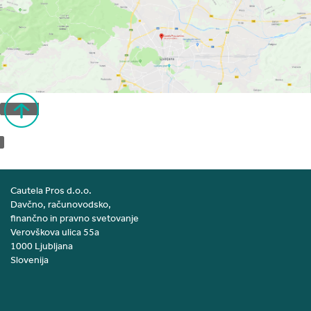
Nazaj na vrh strani
Cautela Pros d.o.o.
Davčno, računovodsko,
finančno in pravno svetovanje
Verovškova ulica 55a
1000 Ljubljana
Slovenija