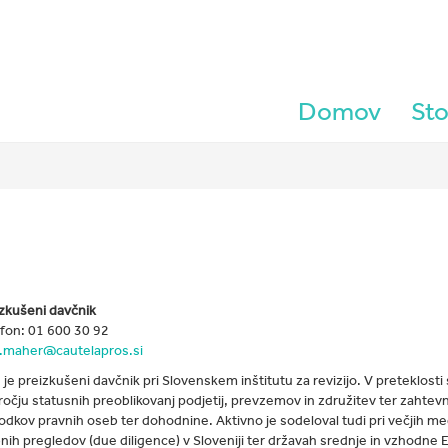
Domov
Sto
zkušeni davčnik
fon: 01 600 30 92
n.maher@cautelapros.si
 je preizkušeni davčnik pri Slovenskem inštitutu za revizijo. V preteklosti
očju statusnih preoblikovanj podjetij, prevzemov in združitev ter zahtev
dkov pravnih oseb ter dohodnine. Aktivno je sodeloval tudi pri večjih me
nih pregledov (due diligence) v Sloveniji ter državah srednje in vzhodne Ev