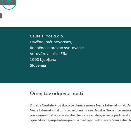
Cautela Pros d.o.o.
Davčno, računovodsko,
finančno in pravno svetovanje
Verovškova ulica 55a
1000 Ljubljana
Slovenija
Omejitev odgovornosti
Družba Cautela Pros d.o.o. je članica mreže Nexia International. Dr
Nexia International Limited in člani mreže Družba Nexia Internatio
povezane družbe v smislu družbeništva ali drugačnega partnerstva
opustitev dejanja kateregakoli izmed njegovih članov. Vsaka družba