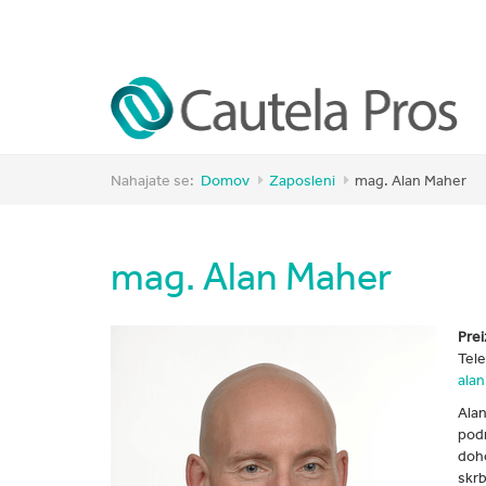
Nahajate se:
Domov
Zaposleni
mag. Alan Maher
mag. Alan Maher
Prei
Tele
ala
Alan
podr
doho
skrb