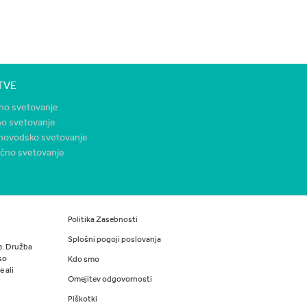
TVE
no svetovanje
no svetovanje
novodsko svetovanje
nčno svetovanje
Politika Zasebnosti
Splošni pogoji poslovanja
če. Družba
so
Kdo smo
 ali
Omejitev odgovornosti
Piškotki