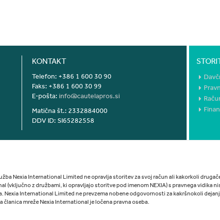
Nazaj na vrh strani
KONTAKT
STORI
Telefon: +386 1 600 30 90
Davč
Faks: +386 1 600 30 99
Prav
E-pošta:
info@cautelapros.si
Raču
Fina
Matična št.: 2332884000
DDV ID: SI65282558
užba Nexia International Limited ne opravlja storitev za svoj račun ali kakorkoli druga
nal (vključno z družbami, ki opravljajo storitve pod imenom NEXIA) s pravnega vidika ni
. Nexia International Limited ne prevzema nobene odgovornosti za kakršnokoli dejanje
 članica mreže Nexia International je ločena pravna oseba.