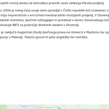
opkih revizij davka od dohodkov pravnih oseb velikega števila podjetij.
tu 2006 je nekaj časa svoje delo opravljal v Češki republiki kot sodelavec 
očju nepremičnin v eni izmed mednarodnih revizijskih podjetij. V Slovenij
talskih dobičkov, davčnih odtegljajev in predaval v okviru Slovenskega inš
nizacije IBFD za področje direktnih davkov v Sloveniji.
 je zaključil magistrski študij davčnega prava na Univerzi v Mariboru ter s
urju v Maleziji. Tekoče govori in piše angleško ter nemško.