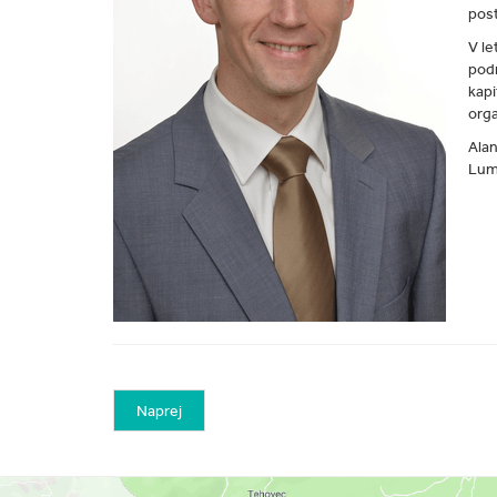
post
V le
podr
kapi
orga
Alan
Lump
Naprej