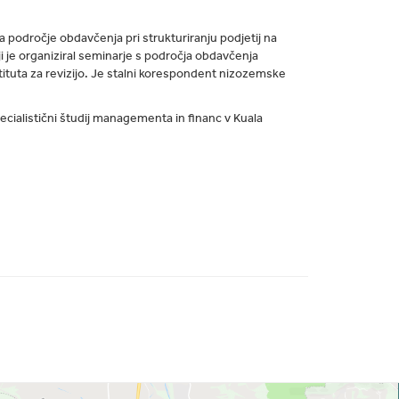
za področje obdavčenja pri strukturiranju podjetij na
i je organiziral seminarje s področja obdavčenja
tituta za revizijo. Je stalni korespondent nizozemske
pecialistični študij managementa in financ v Kuala