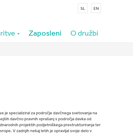
SL
EN
ritve
Zaposleni
O družbi
 se je specializiral za področje davčnega svetovanja na
nejših davčno pravnih vprašanj s področja davka od
dnarodnih projektih podjetniškega prestrukturiranja ter
rope. V zadnjih nekaj letih je opravljal svoje delo v